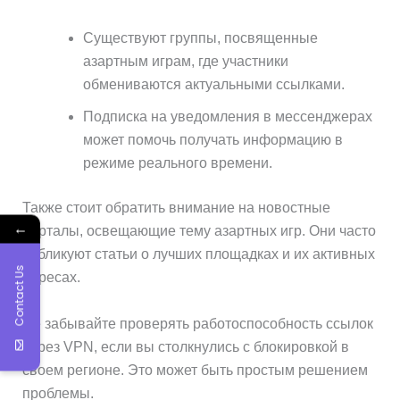
Существуют группы, посвященные
азартным играм, где участники
обмениваются актуальными ссылками.
Подписка на уведомления в мессенджерах
может помочь получать информацию в
режиме реального времени.
Также стоит обратить внимание на новостные
←
порталы, освещающие тему азартных игр. Они часто
публикуют статьи о лучших площадках и их активных
Contact Us
адресах.
Не забывайте проверять работоспособность ссылок
через VPN, если вы столкнулись с блокировкой в
своем регионе. Это может быть простым решением
проблемы.