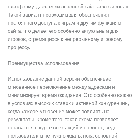
платформу, даже если основной сайт заблокирован.
Такой вариант необходим для обеспечения
постоянного доступа к играм и другим функциям
сайта, что делает его особенно актуальным для
игроков, стремящихся к непрерывному игровому
процессу.
Преимущества использования
Использование данной версии обеспечивает
мгновенное переключение между адресами и
минимизирует время ожидания. Это особенно важно
в условиях высоких ставок и активной конкуренции,
когда каждое мгновение может повлиять на
результаты. Кроме того, такая схема позволяет
оставаться в курсе всех акций и новинок, ведь
пользователям не нужно ждать, пока основной