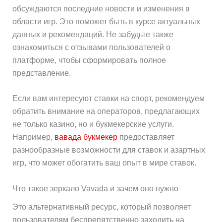
обсуждаются последние новости и изменения в
области игр. Это поможет быть в курсе актуальных
данных и рекомендаций. Не забудьте также
ознакомиться с отзывами пользователей о
платформе, чтобы сформировать полное
представление.
Если вам интересуют ставки на спорт, рекомендуем
обратить внимание на операторов, предлагающих
не только казино, но и букмекерские услуги.
Например,
вавада букмекер
предоставляет
разнообразные возможности для ставок и азартных
игр, что может обогатить ваш опыт в мире ставок.
Что такое зеркало Vavada и зачем оно нужно
Это альтернативный ресурс, который позволяет
пользователям беспрепятственно заходить на