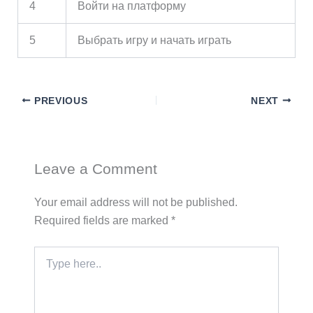
4
Войти на платформу
5
Выбрать игру и начать играть
PREVIOUS
NEXT
Leave a Comment
Your email address will not be published.
Required fields are marked
*
Type
here..