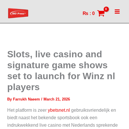
Skip
to
₨
:
0
content
Slots, live casino and
signature game shows
set to launch for Winz nl
players
By
Farrukh Naeem
/
March 21, 2026
Het platform is zeer
ybetsnet.nl
gebruiksvriendelijk en
biedt naast het bekende sportsbook ook een
indrukwekkend live casino met Nederlands sprekende