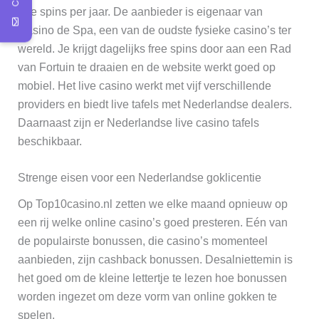
free spins per jaar. De aanbieder is eigenaar van
Casino de Spa, een van de oudste fysieke casino’s ter
wereld. Je krijgt dagelijks free spins door aan een Rad
van Fortuin te draaien en de website werkt goed op
mobiel. Het live casino werkt met vijf verschillende
providers en biedt live tafels met Nederlandse dealers.
Daarnaast zijn er Nederlandse live casino tafels
beschikbaar.
Strenge eisen voor een Nederlandse goklicentie
Op Top10casino.nl zetten we elke maand opnieuw op
een rij welke online casino’s goed presteren. Eén van
de populairste bonussen, die casino’s momenteel
aanbieden, zijn cashback bonussen. Desalniettemin is
het goed om de kleine lettertje te lezen hoe bonussen
worden ingezet om deze vorm van online gokken te
spelen.