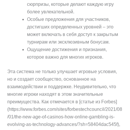
сюрпризы, которые делают каждую игру
более увлекательной.
Особые предложения для участников,
достигших определенных уровней – это
может включать в себя доступ к закрытым
турнирам или эксклюзивным бонусам.
Ощущение достижения и признания,
которое важно для многих игроков.
Эта система не только улучшает игровые условия,
но и создает сообщество, основанное на
взаимодействии и поддержке. Неудивительно, что
многие игроки находят в этом значительные
преимущества. Как отмечается в [статье из Forbes]
(https://www.forbes.com/sites/forbestechcouncil/2021/08
/01/the-new-age-of-casinos-how-online-gambling-is-
evolving-as-technology-advances/?sh=58404dac545f),