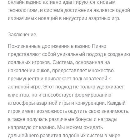
онлайн казино активно адаптируются к новым
технологиям, и система достижения является одной
из значимых новаций в индустрии азартных игр.
Заключение
Пожизненные достижения в казино Пинко
представляют собой уникальный подход к созданию
лояльных игроков. Система, основанная на
накоплении очков, предоставляет множество
преимуществ и привлекает пользователей к
активной игре. Этот подход не только удерживает
клиентов, но и способствует формированию
атмосферы азартной игры и конкуренции. Каждый
игрок имеет возможность ощутить свою значимость,
а также получать различные бонусы и награды
напрямую от казино. Мы можем ожидать
дальнейшего развития подобных систем в мире