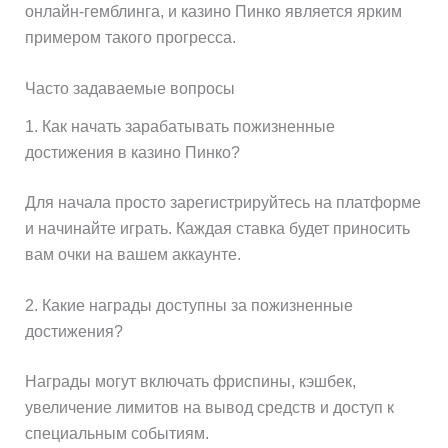
онлайн-гемблинга, и казино Пинко является ярким
примером такого прогресса.
Часто задаваемые вопросы
1. Как начать зарабатывать пожизненные
достижения в казино Пинко?
Для начала просто зарегистрируйтесь на платформе
и начинайте играть. Каждая ставка будет приносить
вам очки на вашем аккаунте.
2. Какие награды доступны за пожизненные
достижения?
Награды могут включать фриспины, кэшбек,
увеличение лимитов на вывод средств и доступ к
специальным событиям.